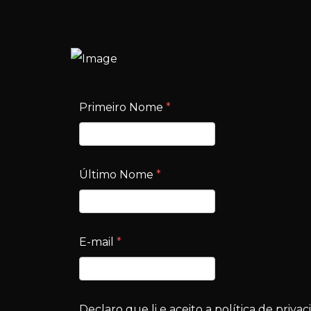
Primeiro Nome
*
Último Nome
*
E-mail
*
Declaro que li e aceito a política de privac