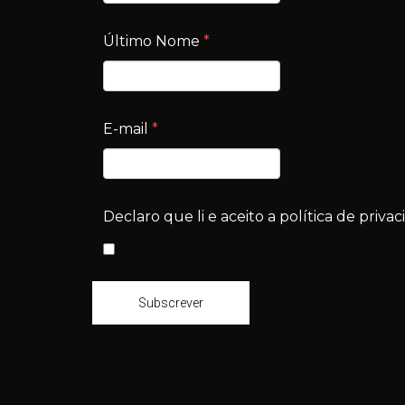
Último Nome
*
E-mail
*
Declaro que li e aceito a política de privac
Subscrever